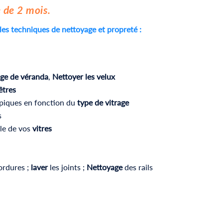
 de 2 mois.
les techniques de nettoyage et propreté :
ge de véranda
,
Nettoyer
les velux
êtres
opiques en fonction du
type de vitrage
s
lle de vos
vitres
ordures ;
laver
les joints ;
Nettoyage
des rails