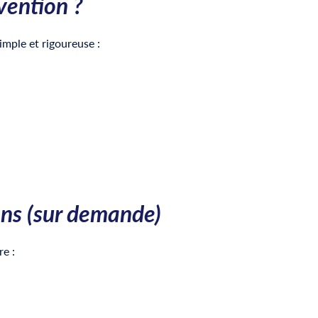
vention ?
mple et rigoureuse :
ions (sur demande)
e :