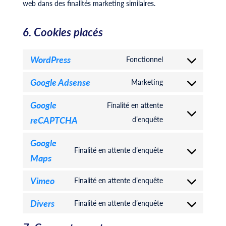
web dans des finalités marketing similaires.
6. Cookies placés
WordPress
Fonctionnel
Consent
to
Google Adsense
Marketing
Consent
service
to
Google
Finalité en attente
wordpress
service
reCAPTCHA
Consent
d’enquête
google-
to
Google
adsense
service
Finalité en attente d’enquête
Maps
Consent
google-
to
recaptcha
Vimeo
Finalité en attente d’enquête
service
Consent
google-
to
Divers
Finalité en attente d’enquête
Consent
maps
service
to