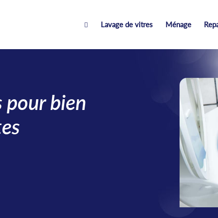
Lavage de vitres
Ménage
Rep

 pour bien
tes